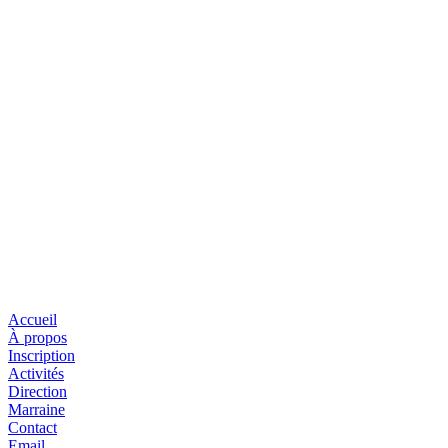
Accueil
À propos
Inscription
Activités
Direction
Marraine
Contact
Email